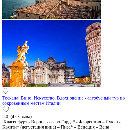
Тоскана: Вино, Искусство, Вдохновение - автобусный тур по
сокровенным местам Италии
5.0
(4 Отзыва)
Клагенфурт - Верона - озеро Гарда* - Флоренция – Лукка -
Кьянти* (дегустация вина) – Пиза* – Венеция – Вена