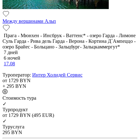
Между вершинами Альп
Прага - Мюнхен - Инсбрук - Ваттенс* - озеро Гарда - Лимоне
Суль Гарда - Рива дель Гарда - Верона - Кортина Д`Ампеццо -
озеро Брайес - Больцано - Зальцбург- Зальцкаммергут*
7 дней
6 ночей
17.08
Туроператор:
Интер Холидей Сервис
от 1729
BYN
+ 295
BYN
Cтоимость тура
✓
Турпродукт
от 1729
BYN
(495 EUR)
✓
Туруслуга
295
BYN