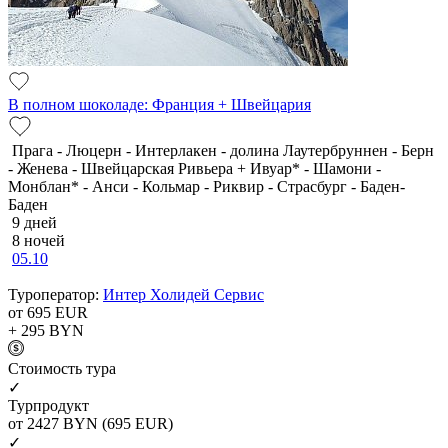
В полном шоколаде: Франция + Швейцария
Прага - Люцерн - Интерлакен - долина Лаутербруннен - Берн
- Женева - Швейцарская Ривьера + Ивуар* - Шамони -
Монблан* - Анси - Кольмар - Риквир - Страсбург - Баден-
Баден
9 дней
8 ночей
05.10
Туроператор:
Интер Холидей Сервис
от 695
EUR
+ 295
BYN
Cтоимость тура
✓
Турпродукт
от 2427
BYN
(695 EUR)
✓