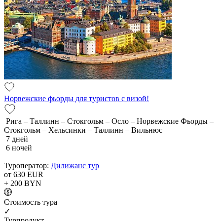
Норвежские фьорды для туристов с визой!
Рига – Таллинн – Стокгольм – Осло – Норвежские Фьорды –
Стокгольм – Хельсинки – Таллинн – Вильнюс
7 дней
6 ночей
Туроператор:
Дилижанс тур
от 630
EUR
+ 200
BYN
Cтоимость тура
✓
Турпродукт