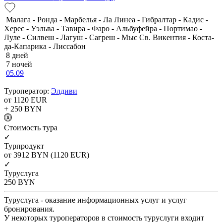
Малага - Ронда - Марбелья - Ла Линеа - Гибралтар - Кадис -
Херес - Уэльва - Тавира - Фаро - Альбуфейра - Портимао -
Луле - Силвеш - Лагуш - Сагреш - Мыс Св. Викентия - Коста-
да-Капарика - Лиссабон
8 дней
7 ночей
05.09
Туроператор:
Элдиви
от 1120
EUR
+ 250
BYN
Cтоимость тура
✓
Турпродукт
от 3912
BYN
(1120 EUR)
✓
Туруслуга
250
BYN
Туруслуга - оказание информационных услуг и услуг
бронирования.
У некоторых туроператоров в стоимость туруслуги входит