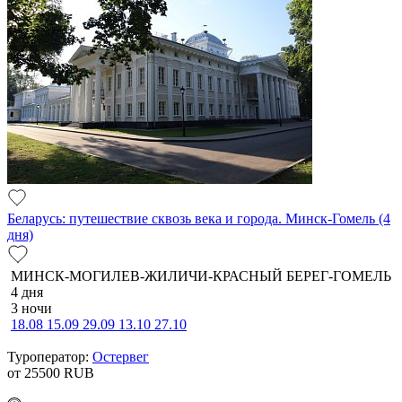
Беларусь: путешествие сквозь века и города. Минск-Гомель (4
дня)
МИНСК-МОГИЛЕВ-ЖИЛИЧИ-КРАСНЫЙ БЕРЕГ-ГОМЕЛЬ
4 дня
3 ночи
18.08
15.09
29.09
13.10
27.10
Туроператор:
Остервег
от 25500
RUB