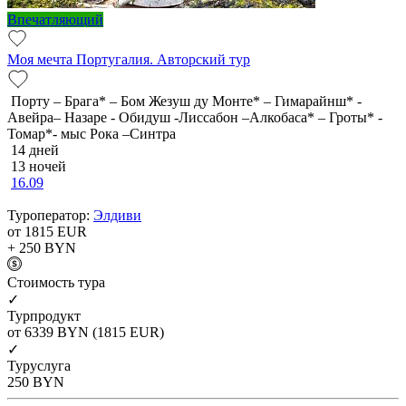
Впечатляющий
Моя мечта Португалия. Авторский тур
Порту – Брага* – Бом Жезуш ду Монте* – Гимарайнш* -
Авейра– Назаре - Обидуш -Лиссабон –Алкобаса* – Гроты* -
Томар*- мыс Рока –Синтра
14 дней
13 ночей
16.09
Туроператор:
Элдиви
от 1815
EUR
+ 250
BYN
Cтоимость тура
✓
Турпродукт
от 6339
BYN
(1815 EUR)
✓
Туруслуга
250
BYN