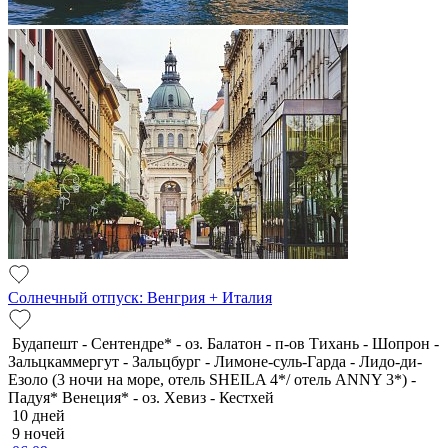
Солнечный отпуск: Венгрия + Италия
Будапешт - Сентендре* - оз. Балатон - п-ов Тихань - Шопрон -
Зальцкаммергут - Зальцбург - Лимоне-суль-Гарда - Лидо-ди-
Езоло (3 ночи на море, отель SHEILA 4*/ отель ANNY 3*) -
Падуя* Венеция* - оз. Хевиз - Кестхей
10 дней
9 ночей