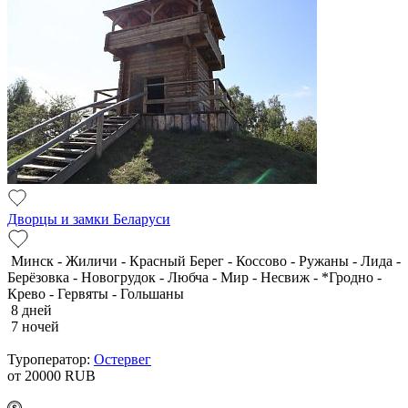
Дворцы и замки Беларуси
Минск - Жиличи - Красный Берег - Коссово - Ружаны - Лида -
Берёзовка - Новогрудок - Любча - Мир - Несвиж - *Гродно -
Крево - Гервяты - Гольшаны
8 дней
7 ночей
Туроператор:
Остервег
от 20000
RUB