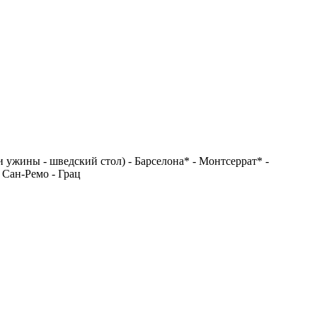
и ужины - шведский стол) - Барселона* - Монтсеррат* -
 Сан-Ремо - Грац