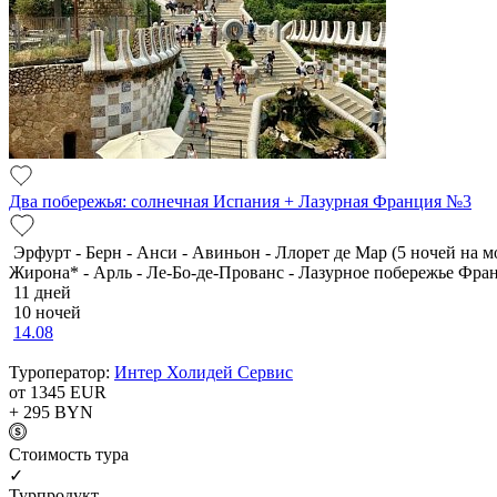
Два побережья: солнечная Испания + Лазурная Франция №3
Эрфурт - Берн - Анси - Авиньон - Ллорет де Мар (5 ночей на м
Жирона* - Арль - Ле-Бо-де-Прованс - Лазурное побережье Франц
11 дней
10 ночей
14.08
Туроператор:
Интер Холидей Сервис
от 1345
EUR
+ 295
BYN
Cтоимость тура
✓
Турпродукт