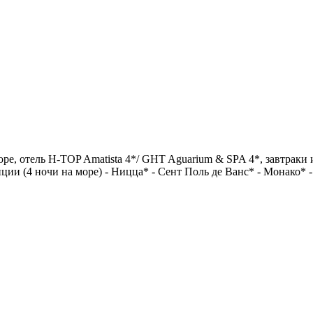
оре, отель H-TOP Amatista 4*/ GHT Aguarium & SPA 4*, завтраки 
ии (4 ночи на море) - Ницца* - Сент Поль де Ванс* - Монако* -