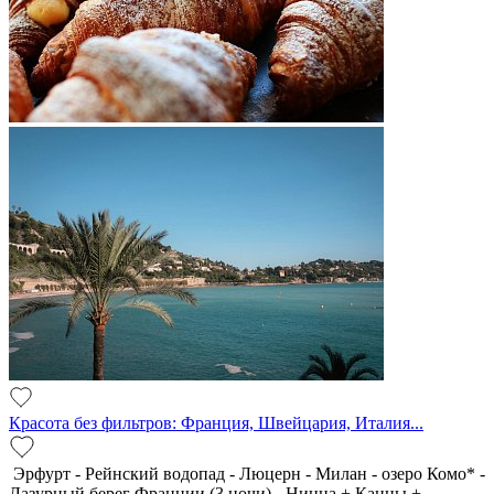
Красота без фильтров: Франция, Швейцария, Италия...
Эрфурт - Рейнский водопад - Люцерн - Милан - озеро Комо* -
Лазурный берег Франции (3 ночи) - Ницца + Канны +