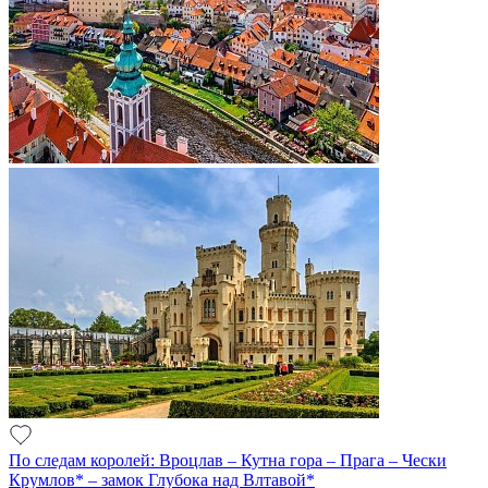
По следам королей: Вроцлав – Кутна гора – Прага – Чески
Крумлов* – замок Глубока над Влтавой*