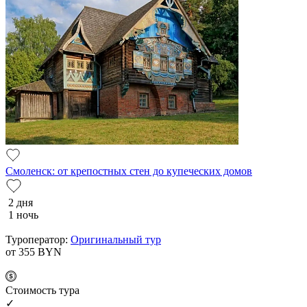
Смоленск: от крепостных стен до купеческих домов
2 дня
1 ночь
Туроператор:
Оригинальный тур
от 355
BYN
Cтоимость тура
✓