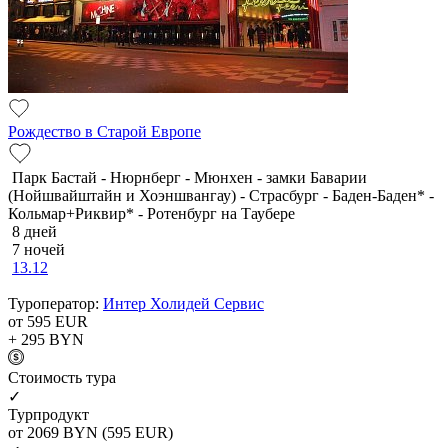
Рождество в Старой Европе
Парк Бастай - Нюрнберг - Мюнхен - замки Баварии
(Нойшвайштайн и Хоэншвангау) - Страсбург - Баден-Баден* -
Кольмар+Риквир* - Ротенбург на Таубере
8 дней
7 ночей
13.12
Туроператор:
Интер Холидей Сервис
от 595
EUR
+ 295
BYN
Cтоимость тура
✓
Турпродукт
от 2069
BYN
(595 EUR)