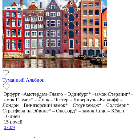
Туманный Альбион
Эрфурт –Амстердам–Глазго – Эдинбург* –замок Стерлинг*–
замок Глэмис* – Йорк – Честер – Ливерпуль –Кардифф -
Лондон – Виндзорский замок* – Стоунхендж* – Солсбери*-
Стратфорд на Эйвоне* – Оксфорд* – замок Лидс – Кёльн
16 дней
15 ночей
07.09