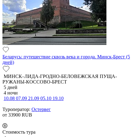
Беларусь: путешествие сквозь века и города. Минск-Брест (5
дней)
МИНСК–ЛИДА-ГРОДНО-БЕЛОВЕЖСКАЯ ПУЩА-
РУЖАНЫ-КОССОВО-БРЕСТ
5 дней
4 ночи
10.08
07.09
21.09
05.10
19.10
Туроператор:
Остервег
от 33900
RUB
Cтоимость тура