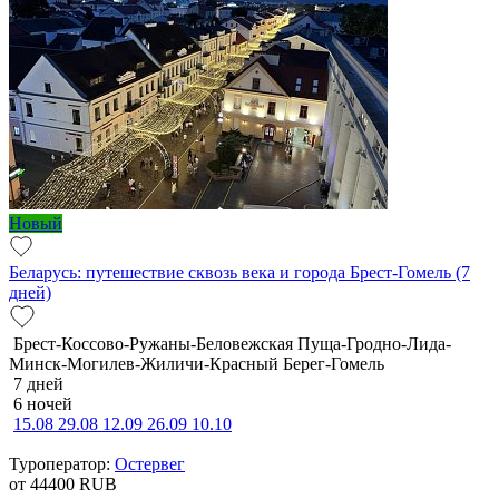
Новый
Беларусь: путешествие сквозь века и города Брест-Гомель (7
дней)
Брест-Коссово-Ружаны-Беловежская Пуща-Гродно-Лида-
Минск-Могилев-Жиличи-Красный Берег-Гомель
7 дней
6 ночей
15.08
29.08
12.09
26.09
10.10
Туроператор:
Остервег
от 44400
RUB