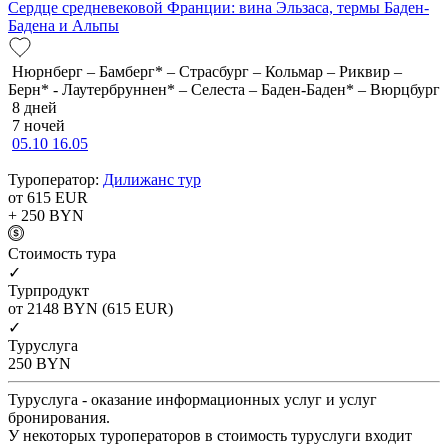
Сердце средневековой Франции: вина Эльзаса, термы Баден-
Бадена и Альпы
Нюрнберг – Бамберг* – Страсбург – Кольмар – Риквир –
Берн* - Лаутербруннен* – Селеста – Баден-Баден* – Вюрцбург
8 дней
7 ночей
05.10
16.05
Туроператор:
Дилижанс тур
от 615
EUR
+ 250
BYN
Cтоимость тура
✓
Турпродукт
от 2148
BYN
(615 EUR)
✓
Туруслуга
250
BYN
Туруслуга - оказание информационных услуг и услуг
бронирования.
У некоторых туроператоров в стоимость туруслуги входит