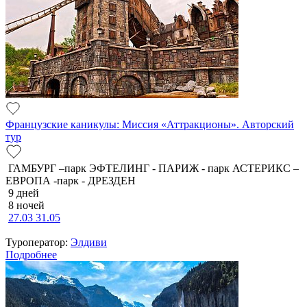
Французские каникулы: Миссия «Аттракционы». Авторский
тур
ГАМБУРГ –парк ЭФТЕЛИНГ - ПАРИЖ - парк АСТЕРИКС –
ЕВРОПА -парк - ДРЕЗДЕН
9 дней
8 ночей
27.03
31.05
Туроператор:
Элдиви
Подробнее