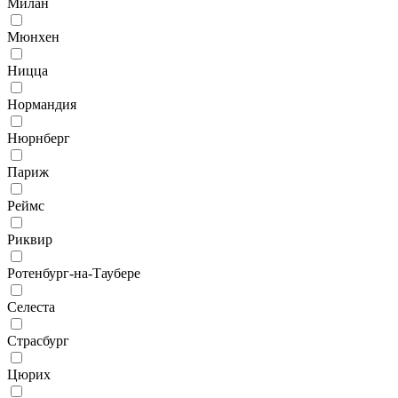
Милан
Мюнхен
Ницца
Нормандия
Нюрнберг
Париж
Реймс
Риквир
Ротенбург-на-Таубере
Селеста
Страсбург
Цюрих