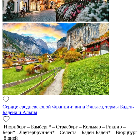
Сердце средневековой Франции: вина Эльзаса, термы Баден-
Бадена и Альпы
Нюрнберг – Бамберг* – Страсбург – Кольмар – Риквир –
Берн* - Лаутербруннен* – Селеста – Баден-Баден* – Вюрцбург
8 дней