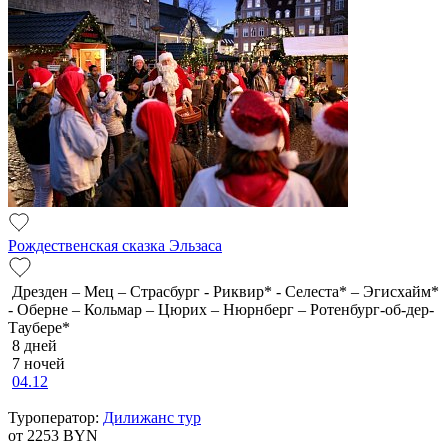
Рождественская сказка Эльзаса
Дрезден – Мец – Страсбург - Риквир* - Селеста* – Эгисхайм*
- Оберне – Кольмар – Цюрих – Нюрнберг – Ротенбург-об-дер-
Таубере*
8 дней
7 ночей
04.12
Туроператор:
Дилижанс тур
от 2253
BYN