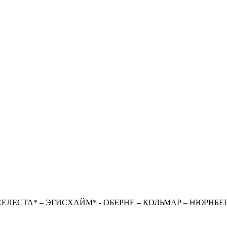
- СЕЛЕСТА* – ЭГИСХАЙМ* - ОБЕРНЕ – КОЛЬМАР – НЮРНБЕР