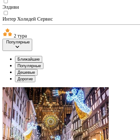
Элдиви
Интер Холидей Сервис
2 тура
Популярные
Ближайшие
Популярные
Дешевые
Дорогие