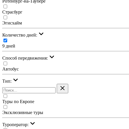
Ротенбург-на-Таубере
Страсбург
Эгисхайм
Количество дней:
9 дней
Cпособ передвижения:
Автобус
Тип:
Туры по Европе
Эксклюзивные туры
Туроператор: