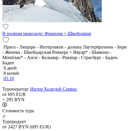
В полном шоколаде: Франция + Швейцария
Прага - Люцерн - Интерлакен - долина Лаутербруннен - Берн
- Женева - Швейцарская Ривьера + Ивуар* - Шамони -
Монблан* - Анси - Кольмар - Риквир - Страсбург - Баден-
Баден
9 дней
8 ночей
05.10
Туроператор:
Интер Холидей Сервис
от 695
EUR
+ 295
BYN
Cтоимость тура
✓
Турпродукт
от 2427
BYN
(695 EUR)