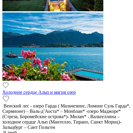
Холодное сердце Альп и магия озер
Венский лес - озеро Гарда ( Мальчезине, Лимоне Суль Гарда*,
Сирмионе) – Валь-д’Аоста* – Монблан* -озеро Маджоре*
(Стреза, Боромейские острова*)- Милан* - Вальтеллина –
холодное сердце Альп (Мантелло, Тирано, Санкт Мориц)-
Зальцбург – Сант Гильген
9 дней