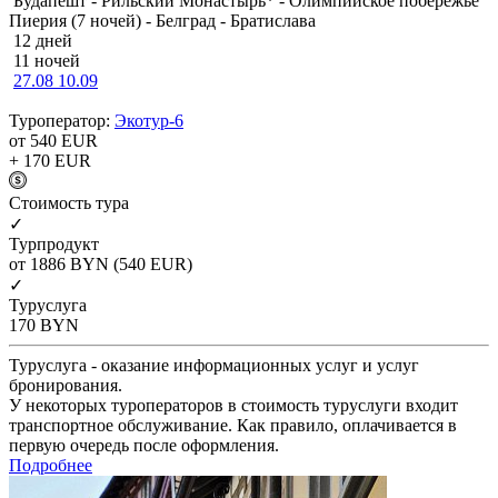
Будапешт - Рильский Монастырь* - Олимпийское побережье
Пиерия (7 ночей) - Белград - Братислава
12 дней
11 ночей
27.08
10.09
Туроператор:
Экотур-6
от 540
EUR
+ 170
EUR
Cтоимость тура
✓
Турпродукт
от 1886
BYN
(540 EUR)
✓
Туруслуга
170
BYN
Туруслуга - оказание информационных услуг и услуг
бронирования.
У некоторых туроператоров в стоимость туруслуги входит
транспортное обслуживание. Как правило, оплачивается в
первую очередь после оформления.
Подробнее