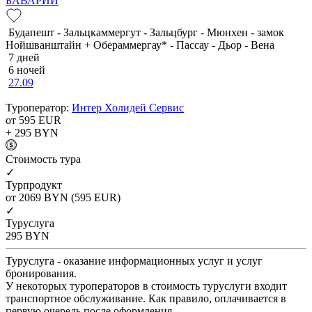
БАВАРИИ
Будапешт - Зальцкаммергут - Зальцбург - Мюнхен - замок
Нойшванштайн + Обераммергау* - Пассау - Дьор - Вена
7 дней
6 ночей
27.09
Туроператор:
Интер Холидей Сервис
от 595
EUR
+ 295
BYN
Cтоимость тура
✓
Турпродукт
от 2069
BYN
(595 EUR)
✓
Туруслуга
295
BYN
Туруслуга - оказание информационных услуг и услуг
бронирования.
У некоторых туроператоров в стоимость туруслуги входит
транспортное обслуживание. Как правило, оплачивается в
первую очередь после оформления.