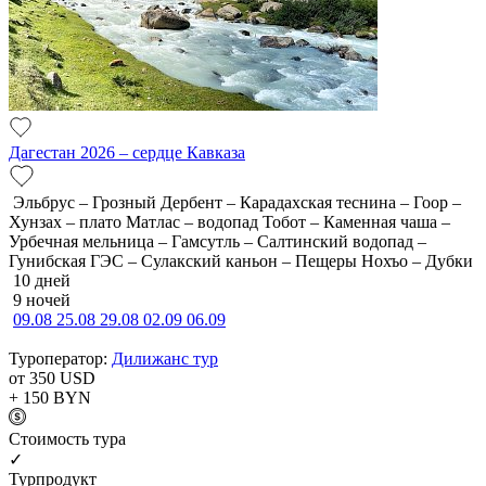
Дагестан 2026 – сердце Кавказа
Эльбрус – Грозный Дербент – Карадахская теснина – Гоор –
Хунзах – плато Матлас – водопад Тобот – Каменная чаша –
Урбечная мельница – Гамсутль – Салтинский водопад –
Гунибская ГЭС – Сулакский каньон – Пещеры Нохъо – Дубки
10 дней
9 ночей
09.08
25.08
29.08
02.09
06.09
Туроператор:
Дилижанс тур
от 350
USD
+ 150
BYN
Cтоимость тура
✓
Турпродукт