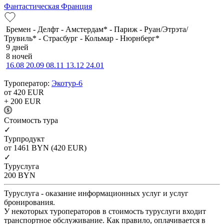
Фантастическая Франция
Бремен - Делфт - Амстердам* - Париж - Руан/Этрэта/
Трувиль* - Страсбург - Кольмар - Нюрнберг*
9 дней
8 ночей
16.08
20.09
08.11
13.12
24.01
Туроператор:
Экотур-6
от 420
EUR
+ 200
EUR
Cтоимость тура
✓
Турпродукт
от 1461
BYN
(420 EUR)
✓
Туруслуга
200
BYN
Туруслуга - оказание информационных услуг и услуг
бронирования.
У некоторых туроператоров в стоимость туруслуги входит
транспортное обслуживание. Как правило, оплачивается в