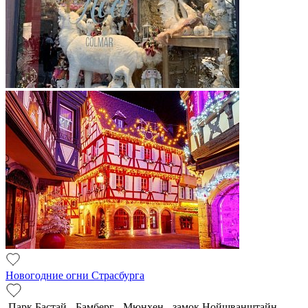
Новогодние огни Страсбурга
Парк Бастай - Бамберг - Мюнхен - замок Нойшванштайн -