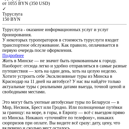
от 1055
BYN
(350 USD)
✓
Туруслуга
150
BYN
Туруслуга - оказание информационных услуг и услуг
бронирования.
У некоторых туроператоров в стоимость туруслуги входит
транспортное обслуживание. Как правило, оплачивается в
первую очередь после оформления.
Подробнее
Жить в Минске — не значит быть прикованным к городу.
Наоборот: отсюда легко и удобно отправляться в самые разные
путешествия — хоть на один день, хоть на целую неделю.
Хотите устроить себе Эксклюзивные туры из Минска в
Краснодар на 11 дней на автобусе? У нас вы найдёте только
актуальные туры с реальными датами выезда, точной ценой и
свободными местами.
Это могут быть уютные автобусные туры по Беларуси — в
Мир, Несвиж, Брест или Гродно. Или полноценные путёвки
за границу: на море, в горы, в Европу — всё с выездом прямо
из Минска. Никаких «уточняйте по телефону», никаких
сюрпризов при оплате. Вы видите всё сразу: дату, цену, что
включено и сколько мест осталось.