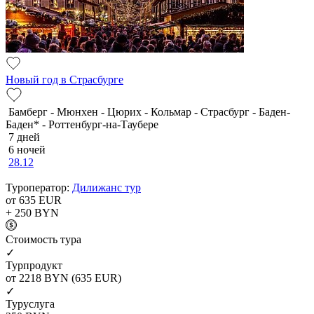
Новый год в Страсбурге
Бамберг - Мюнхен - Цюрих - Кольмар - Страсбург - Баден-
Баден* - Роттенбург-на-Таубере
7 дней
6 ночей
28.12
Туроператор:
Дилижанс тур
от 635
EUR
+ 250
BYN
Cтоимость тура
✓
Турпродукт
от 2218
BYN
(635 EUR)
✓
Туруслуга