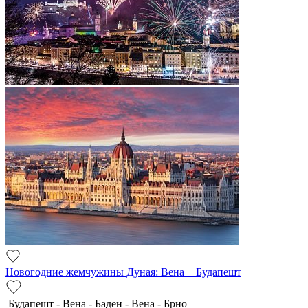
Новогодние жемчужины Дуная: Вена + Будапешт
Будапешт - Вена - Баден - Вена - Брно