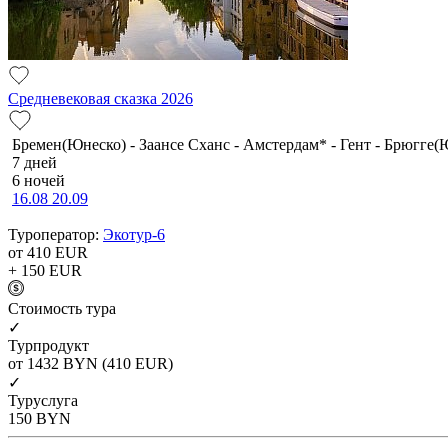
Средневековая сказка 2026
Бремен(Юнеско) - Заансе Сханс - Амстердам* - Гент - Брюгге(
7 дней
6 ночей
16.08
20.09
Туроператор:
Экотур-6
от 410
EUR
+ 150
EUR
Cтоимость тура
✓
Турпродукт
от 1432
BYN
(410 EUR)
✓
Туруслуга
150
BYN