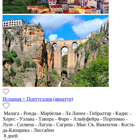
Испания + Португалия (авиатур)
Малага - Ронда - Марбелья - Ла Линеа - Гибралтар - Кадис -
Херес - Уэльва - Тавира - Фаро - Альбуфейра - Портимао -
Луле - Силвеш - Лагуш - Сагреш - Мыс Св. Викентия - Коста-
да-Капарика - Лиссабон
8 дней