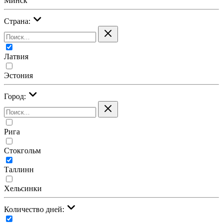
Минск
Страна:
Латвия
Эстония
Город:
Рига
Стокгольм
Таллинн
Хельсинки
Количество дней: