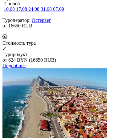
7 ночей
10.08
17.08
24.08
31.08
07.09
Туроператор:
Остервег
от 16650
RUB
Cтоимость тура
✓
Турпродукт
от 624
BYN
(16650 RUB)
Подробнее