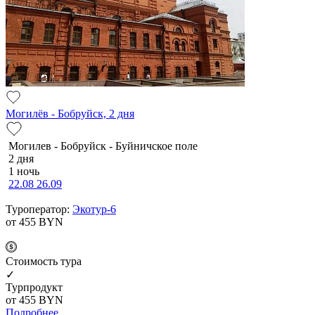
Могилёв - Бобруйск, 2 дня
Мо­ги­лев - Бобруйск - Буй­нич­ское по­ле
2 дня
1 ночь
22.08
26.09
Туроператор:
Экотур-6
от 455
BYN
Cтоимость тура
✓
Турпродукт
от 455
BYN
Подробнее