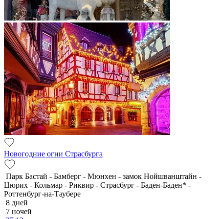
Новогодние огни Страсбурга
Парк Бастай - Бамберг - Мюнхен - замок Нойшванштайн -
Цюрих - Кольмар - Риквир - Страсбург - Баден-Баден* -
Роттенбург-на-Таубере
8 дней
7 ночей