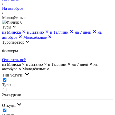
/
На автобусе
/
Молодёжные
6
Туры
из Минска
в Латвию
в Таллинн
на 7 дней
на
автобусе
Молодёжные
Туроператор
Фильтры
Очистить всё
из Минска
в Латвию
в Таллинн
на 7 дней
на
автобусе
Молодёжные
Тип услуги:
Туры
Экскурсии
Откуда: