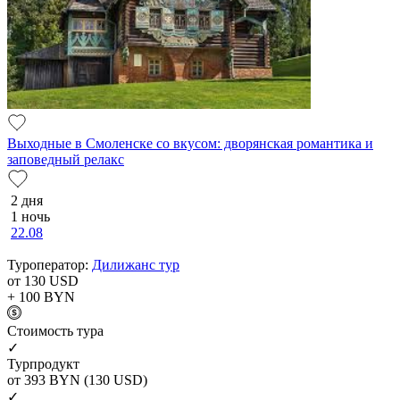
Выходные в Смоленске со вкусом: дворянская романтика и
заповедный релакс
2 дня
1 ночь
22.08
Туроператор:
Дилижанс тур
от 130
USD
+ 100
BYN
Cтоимость тура
✓
Турпродукт
от 393
BYN
(130 USD)
✓