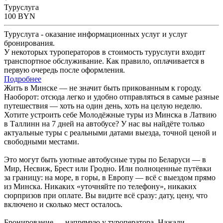
Туруслуга
100
BYN
Туруслуга - оказание информационных услуг и услуг
бронирования.
У некоторых туроператоров в стоимость туруслуги входит
транспортное обслуживание. Как правило, оплачивается в
первую очередь после оформления.
Подробнее
Жить в Минске — не значит быть прикованным к городу.
Наоборот: отсюда легко и удобно отправляться в самые разные
путешествия — хоть на один день, хоть на целую неделю.
Хотите устроить себе Молодёжные туры из Минска в Латвию
в Таллинн на 7 дней на автобусе? У нас вы найдёте только
актуальные туры с реальными датами выезда, точной ценой и
свободными местами.
Это могут быть уютные автобусные туры по Беларуси — в
Мир, Несвиж, Брест или Гродно. Или полноценные путёвки
за границу: на море, в горы, в Европу — всё с выездом прямо
из Минска. Никаких «уточняйте по телефону», никаких
сюрпризов при оплате. Вы видите всё сразу: дату, цену, что
включено и сколько мест осталось.
Бронирование — напрямую у туроператора. Нажали