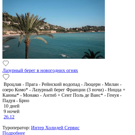
Лазурный берег в новогодних огнях
Вроцлав - Прага - Рейнский водопад - Люцерн - Милан -
озеро Комо* - Лазурный берег Франции (3 ночи) - Ницца +
Канны* - Монако - Антиб + Сент Поль де Ванс* - Генуя -
Падуя - Брно
10 дней
9 ночей
26.12
Туроператор:
Интер Холидей Сервис
Подробнее