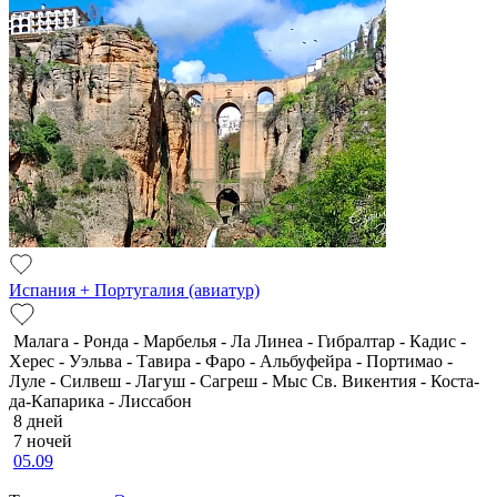
Испания + Португалия (авиатур)
Малага - Ронда - Марбелья - Ла Линеа - Гибралтар - Кадис -
Херес - Уэльва - Тавира - Фаро - Альбуфейра - Портимао -
Луле - Силвеш - Лагуш - Сагреш - Мыс Св. Викентия - Коста-
да-Капарика - Лиссабон
8 дней
7 ночей
05.09