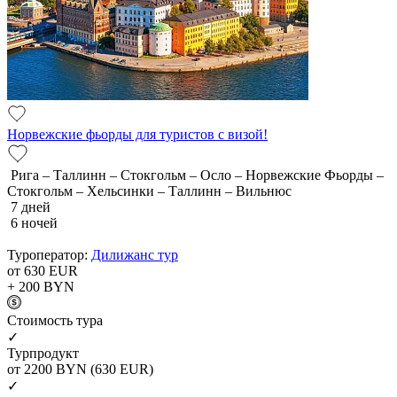
Норвежские фьорды для туристов с визой!
Рига – Таллинн – Стокгольм – Осло – Норвежские Фьорды –
Стокгольм – Хельсинки – Таллинн – Вильнюс
7 дней
6 ночей
Туроператор:
Дилижанс тур
от 630
EUR
+ 200
BYN
Cтоимость тура
✓
Турпродукт
от 2200
BYN
(630 EUR)
✓