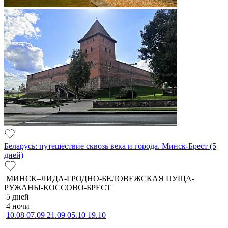
Беларусь: путешествие сквозь века и города. Минск-Брест (5
дней)
МИНСК–ЛИДА-ГРОДНО-БЕЛОВЕЖСКАЯ ПУЩА-
РУЖАНЫ-КОССОВО-БРЕСТ
5 дней
4 ночи
10.08
07.09
21.09
05.10
19.10