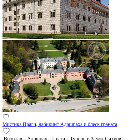
Мистика Праги, лабиринт Адршпаха и блеск граната
Вроцлав – Адршпах – Прага – Турнов и Замок Сихров –