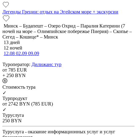
Легенды Греции: отдых на Эгейском море + экскурсии
Минск – Будапешт – Озеро Охрид – Паралия Катерини (7
ночей на море – Олимпийское побережье Пиерия) – Скопье –
Сегед – Кошице* – Минск
13 дней
12 ночей
12.08
02.09
09.09
Туроператор:
Дилижанс тур
от 785
EUR
+ 250
BYN
Cтоимость тура
✓
Турпродукт
от 2742
BYN
(785 EUR)
✓
Туруслуга
250
BYN
Туруслуга - оказание информационных услуг и услуг