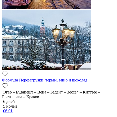
Формула Перезагрузки: термы, вино и шоколад
Эгер – Будапешт – Вена – Баден* – Зёссе* – Киттзее –
Братислава – Краков
6 дней
5 ночей
06.01