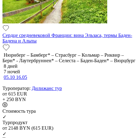
Сердце средневековой Франции: вина Эльзаса, термы Баден-
Бадена и Альпы
Нюрнберг – Бамберг* – Страсбург – Кольмар – Риквир –
Берн* - Лаутербруннен* – Селеста – Баден-Баден* – Вюрцбург
8 дней
7 ночей
05.10
16.05
Туроператор:
Дилижанс тур
от 615
EUR
+ 250
BYN
Cтоимость тура
✓
Турпродукт
от 2148
BYN
(615 EUR)
✓