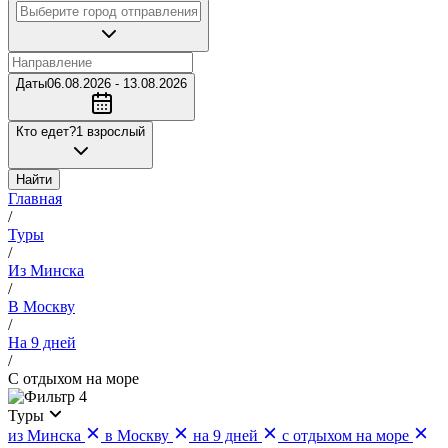
Даты
06.08.2026 - 13.08.2026
Кто едет?
1 взрослый
Найти
Главная
/
Туры
/
Из Минска
/
В Москву
/
На 9 дней
/
С отдыхом на море
4
Туры
из Минска
в Москву
на 9 дней
с отдыхом на море