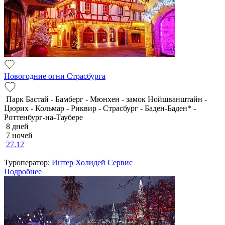
Новогодние огни Страсбурга
Парк Бастай - Бамберг - Мюнхен - замок Нойшванштайн -
Цюрих - Кольмар - Риквир - Страсбург - Баден-Баден* -
Роттенбург-на-Таубере
8 дней
7 ночей
27.12
Туроператор:
Интер Холидей Сервис
Подробнее