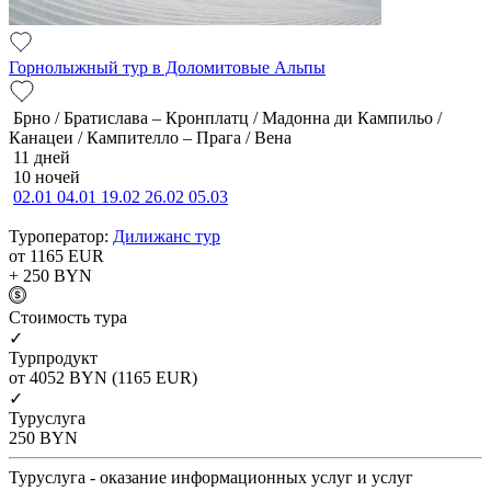
Горнолыжный тур в Доломитовые Альпы
Брно / Братислава – Кронплатц / Мадонна ди Кампильо /
Канацеи / Кампителло – Прага / Вена
11 дней
10 ночей
02.01
04.01
19.02
26.02
05.03
Туроператор:
Дилижанс тур
от 1165
EUR
+ 250
BYN
Cтоимость тура
✓
Турпродукт
от 4052
BYN
(1165 EUR)
✓
Туруслуга
250
BYN
Туруслуга - оказание информационных услуг и услуг