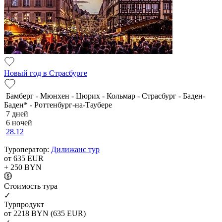
Новый год в Страсбурге
Бамберг - Мюнхен - Цюрих - Кольмар - Страсбург - Баден-
Баден* - Роттенбург-на-Таубере
7 дней
6 ночей
28.12
Туроператор:
Дилижанс тур
от 635
EUR
+ 250
BYN
Cтоимость тура
✓
Турпродукт
от 2218
BYN
(635 EUR)