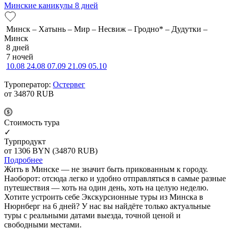
Минские каникулы 8 дней
Минск – Хатынь – Мир – Несвиж – Гродно* – Дудутки –
Минск
8 дней
7 ночей
10.08
24.08
07.09
21.09
05.10
Туроператор:
Остервег
от 34870
RUB
Cтоимость тура
✓
Турпродукт
от 1306
BYN
(34870 RUB)
Подробнее
Жить в Минске — не значит быть прикованным к городу.
Наоборот: отсюда легко и удобно отправляться в самые разные
путешествия — хоть на один день, хоть на целую неделю.
Хотите устроить себе Экскурсионные туры из Минска в
Нюрнберг на 6 дней? У нас вы найдёте только актуальные
туры с реальными датами выезда, точной ценой и
свободными местами.