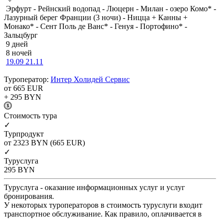
Эрфурт - Рейнский водопад - Люцерн - Милан - озеро Комо* -
Лазурный берег Франции (3 ночи) - Ницца + Канны +
Монако* - Сент Поль де Ванс* - Генуя - Портофино* -
Зальцбург
9 дней
8 ночей
19.09
21.11
Туроператор:
Интер Холидей Сервис
от 665
EUR
+ 295
BYN
Cтоимость тура
✓
Турпродукт
от 2323
BYN
(665 EUR)
✓
Туруслуга
295
BYN
Туруслуга - оказание информационных услуг и услуг
бронирования.
У некоторых туроператоров в стоимость туруслуги входит
транспортное обслуживание. Как правило, оплачивается в