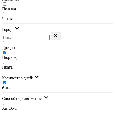
Польша
Чехия
Город:
Дрезден
Нюрнберг
Прага
Количество дней:
6 дней
Cпособ передвижения:
Автобус