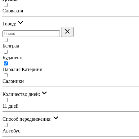
Словакия
Город:
Белград
Будапешт
Паралия Катерини
Салоники
Количество дней:
11 дней
Cпособ передвижения:
Автобус