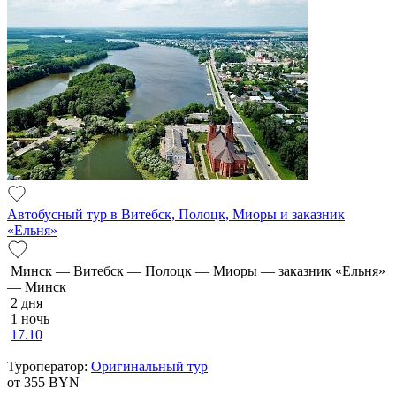
Автобусный тур в Витебск, Полоцк, Миоры и заказник
«Ельня»
Минск — Витебск — Полоцк — Миоры — заказник «Ельня»
— Минск
2 дня
1 ночь
17.10
Туроператор:
Оригинальный тур
от 355
BYN