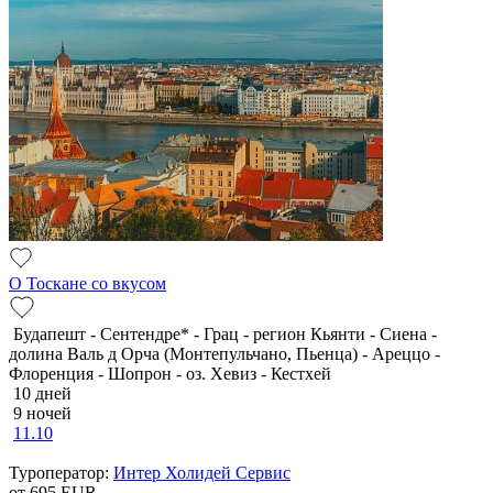
О Тоскане со вкусом
Будапешт - Сентендре* - Грац - регион Кьянти - Сиена -
долина Валь д Орча (Монтепульчано, Пьенца) - Ареццо -
Флоренция - Шопрон - оз. Хевиз - Кестхей
10 дней
9 ночей
11.10
Туроператор:
Интер Холидей Сервис
от 695
EUR