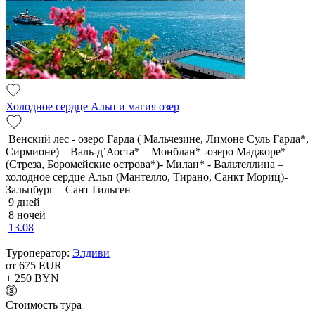
Холодное сердце Альп и магия озер
Венский лес - озеро Гарда ( Мальчезине, Лимоне Суль Гарда*,
Сирмионе) – Валь-д’Аоста* – Монблан* -озеро Маджоре*
(Стреза, Боромейские острова*)- Милан* - Вальтеллина –
холодное сердце Альп (Мантелло, Тирано, Санкт Мориц)-
Зальцбург – Сант Гильген
9 дней
8 ночей
13.08
Туроператор:
Элдиви
от 675
EUR
+ 250
BYN
Cтоимость тура