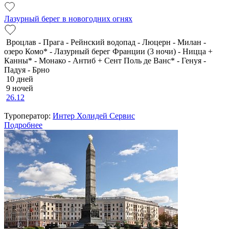
Лазурный берег в новогодних огнях
Вроцлав - Прага - Рейнский водопад - Люцерн - Милан -
озеро Комо* - Лазурный берег Франции (3 ночи) - Ницца +
Канны* - Монако - Антиб + Сент Поль де Ванс* - Генуя -
Падуя - Брно
10 дней
9 ночей
26.12
Туроператор:
Интер Холидей Сервис
Подробнее