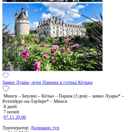
Замки Луары, огни Парижа и готика Кёльна
Минск – Берлин – Кёльн – Париж (3 дня) – замки Луары* –
Ротенбург-на-Таубере* – Минск
8 дней
7 ночей
07.11
20.06
Туроператор:
Дилижанс тур