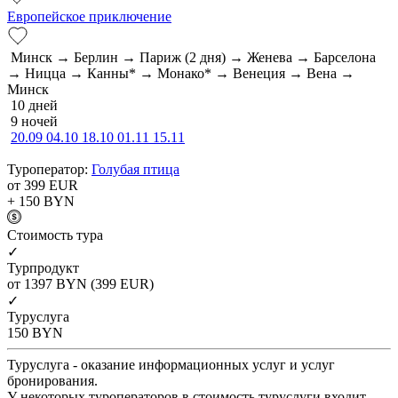
Европейское приключение
Минск → Берлин → Париж (2 дня) → Женева → Барселона
→ Ницца → Канны* → Монако* → Венеция → Вена →
Минск
10 дней
9 ночей
20.09
04.10
18.10
01.11
15.11
Туроператор:
Голубая птица
от 399
EUR
+ 150
BYN
Cтоимость тура
✓
Турпродукт
от 1397
BYN
(399 EUR)
✓
Туруслуга
150
BYN
Туруслуга - оказание информационных услуг и услуг
бронирования.
У некоторых туроператоров в стоимость туруслуги входит