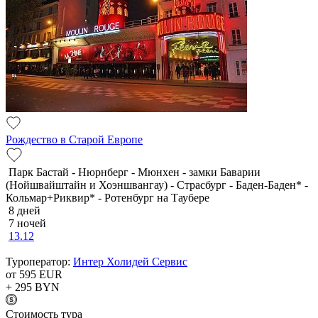
Рождество в Старой Европе
Парк Бастай - Нюрнберг - Мюнхен - замки Баварии
(Нойшвайштайн и Хоэншвангау) - Страсбург - Баден-Баден* -
Кольмар+Риквир* - Ротенбург на Таубере
8 дней
7 ночей
13.12
Туроператор:
Интер Холидей Сервис
от 595
EUR
+ 295
BYN
Cтоимость тура