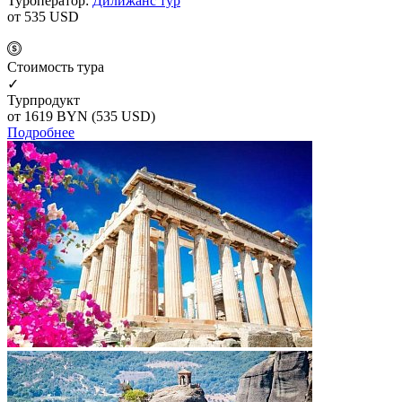
Туроператор:
Дилижанс тур
от 535
USD
Cтоимость тура
✓
Турпродукт
от 1619
BYN
(535 USD)
Подробнее