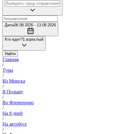
Даты
06.08.2026 - 13.08.2026
Кто едет?
1 взрослый
Найти
Главная
/
Туры
/
Из Минска
/
В Польшу
/
Во Флоренцию
/
На 8 дней
/
На автобусе
/