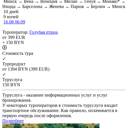
Минск → Вена → Венеция → Милан → Генуя → Монако* →
Ницца → Барселона → Женева → Париж → Берлин → Минск
10 дней
9 ночей
16.08
06.09
Туроператор:
Голубая птица
от 399
EUR
+ 150
BYN
Cтоимость тура
✓
Турпродукт
от 1394
BYN
(399 EUR)
✓
Туруслуга
150
BYN
Туруслуга - оказание информационных услуг и услуг
бронирования.
У некоторых туроператоров в стоимость туруслуги входит
транспортное обслуживание. Как правило, оплачивается в
первую очередь после оформления.
Подробнее