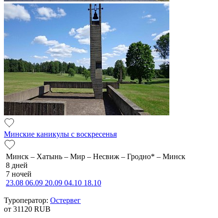
Минские каникулы с воскресенья
Минск – Хатынь – Мир – Несвиж – Гродно* – Минск
8 дней
7 ночей
23.08
06.09
20.09
04.10
18.10
Туроператор:
Остервег
от 31120
RUB