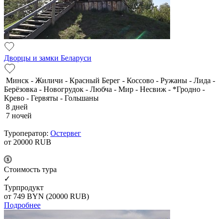
Дворцы и замки Беларуси
Минск - Жиличи - Красный Берег - Коссово - Ружаны - Лида -
Берёзовка - Новогрудок - Любча - Мир - Несвиж - *Гродно -
Крево - Гервяты - Гольшаны
8 дней
7 ночей
Туроператор:
Остервег
от 20000
RUB
Cтоимость тура
✓
Турпродукт
от 749
BYN
(20000 RUB)
Подробнее