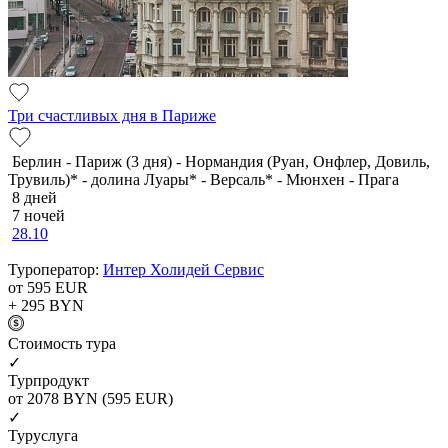
Три счастливых дня в Париже
Берлин - Париж (3 дня) - Нормандия (Руан, Онфлер, Довиль,
Трувиль)* - долина Луары* - Версаль* - Мюнхен - Прага
8 дней
7 ночей
28.10
Туроператор:
Интер Холидей Сервис
от 595
EUR
+ 295
BYN
Cтоимость тура
✓
Турпродукт
от 2078
BYN
(595 EUR)
✓
Туруслуга