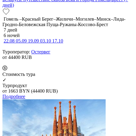
дней)
Гомель –Красный Берег–Жиличи–Могилев–Минск–Лида-
Гродно-Беловежская Пуща-Ружаны-Коссово-Брест
7 дней
6 ночей
22.08
05.09
19.09
03.10
17.10
Туроператор:
Остервег
от 44400
RUB
Cтоимость тура
✓
Турпродукт
от 1663
BYN
(44400 RUB)
Подробнее