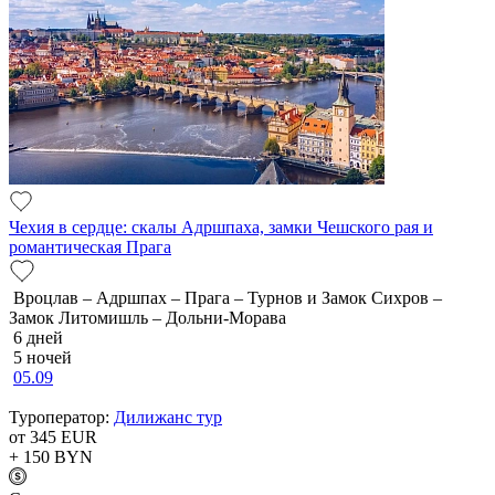
Чехия в сердце: скалы Адршпаха, замки Чешского рая и
романтическая Прага
Вроцлав – Адршпах – Прага – Турнов и Замок Сихров –
Замок Литомишль – Дольни-Морава
6 дней
5 ночей
05.09
Туроператор:
Дилижанс тур
от 345
EUR
+ 150
BYN