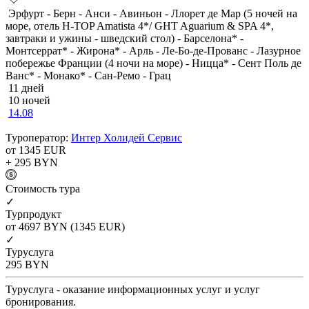
Эрфурт - Берн - Анси - Авиньон - Ллорет де Мар (5 ночей на
море, отель H-TOP Amatista 4*/ GHT Aguarium & SPA 4*,
завтраки и ужины - шведский стол) - Барселона* -
Монтсеррат* - Жирона* - Арль - Ле-Бо-де-Прованс - Лазурное
побережье Франции (4 ночи на море) - Ницца* - Сент Поль де
Ванс* - Монако* - Сан-Ремо - Грац
11 дней
10 ночей
14.08
Туроператор:
Интер Холидей Сервис
от 1345
EUR
+ 295
BYN
Cтоимость тура
✓
Турпродукт
от 4697
BYN
(1345 EUR)
✓
Туруслуга
295
BYN
Туруслуга - оказание информационных услуг и услуг
бронирования.