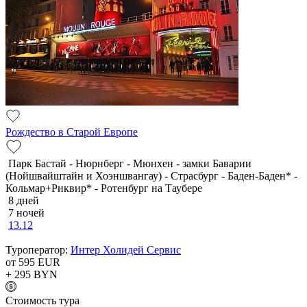
Рождество в Старой Европе
Парк Бастай - Нюрнберг - Мюнхен - замки Баварии
(Нойшвайштайн и Хоэншвангау) - Страсбург - Баден-Баден* -
Кольмар+Риквир* - Ротенбург на Таубере
8 дней
7 ночей
13.12
Туроператор:
Интер Холидей Сервис
от 595
EUR
+ 295
BYN
Cтоимость тура