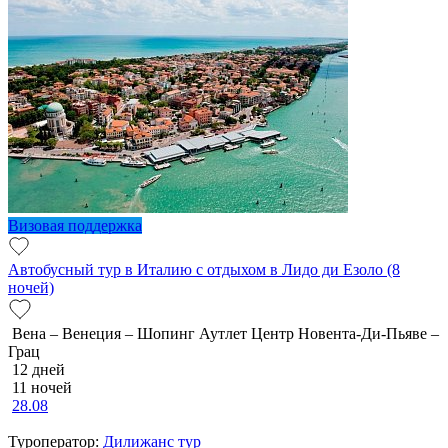
Визовая поддержка
Автобусный тур в Италию с отдыхом в Лидо ди Езоло (8
ночей)
Вена – Венеция – Шопинг Аутлет Центр Новента-Ди-Пьяве –
Грац
12 дней
11 ночей
28.08
Туроператор:
Дилижанс тур