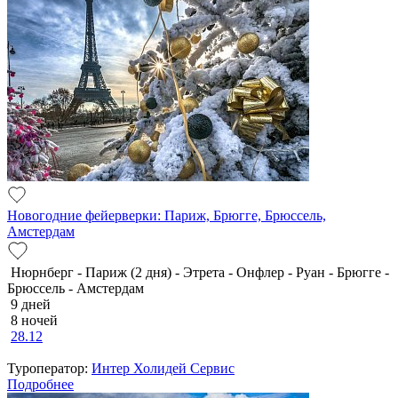
Новогодние фейерверки: Париж, Брюгге, Брюссель,
Амстердам
Нюрнберг - Париж (2 дня) - Этрета - Онфлер - Руан - Брюгге -
Брюссель - Амстердам
9 дней
8 ночей
28.12
Туроператор:
Интер Холидей Сервис
Подробнее