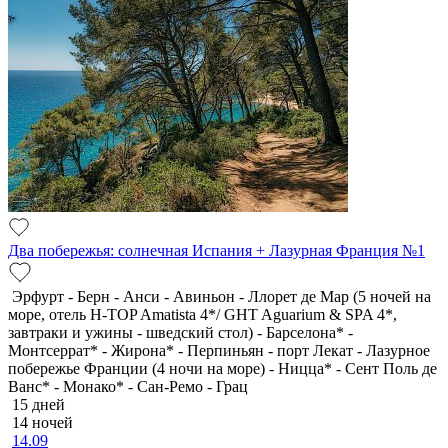
Два побережья: солнечная Испания + Лазурная Франция №1
Эрфурт - Берн - Анси - Авиньон - Ллорет де Мар (5 ночей на
море, отель H-TOP Amatista 4*/ GHT Aguarium & SPA 4*,
завтраки и ужины - шведский стол) - Барселона* -
Монтсеррат* - Жирона* - Перпиньян - порт Лекат - Лазурное
побережье Франции (4 ночи на море) - Ницца* - Сент Поль де
Ванс* - Монако* - Сан-Ремо - Грац
15 дней
14 ночей
14.09