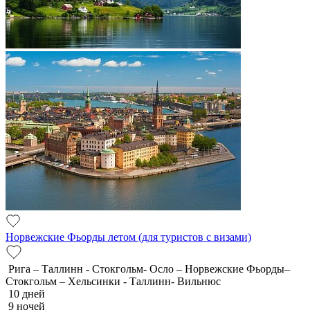
Норвежские Фьорды летом (для туристов с визами)
Рига – Таллинн - Стокгольм- Осло – Норвежские Фьорды–
Стокгольм – Хельсинки - Таллинн- Вильнюс
10 дней
9 ночей