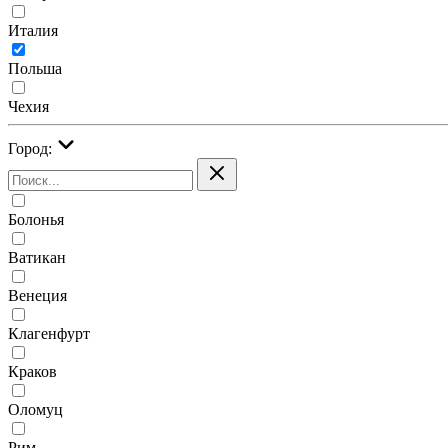
Италия
Польша
Чехия
Город:
Болонья
Ватикан
Венеция
Клагенфурт
Краков
Оломуц
Рим