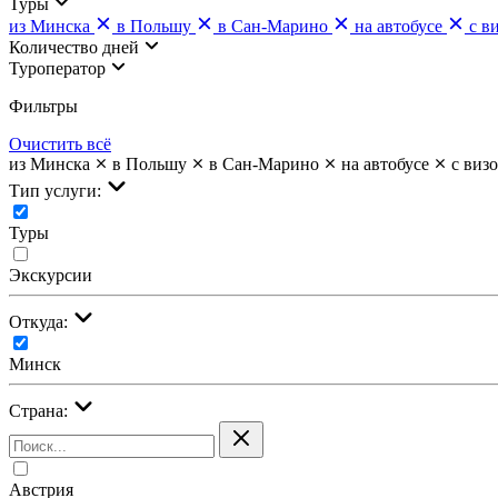
Туры
из Минска
в Польшу
в Сан-Марино
на автобусе
с в
Количество дней
Туроператор
Фильтры
Очистить всё
из Минска
в Польшу
в Сан-Марино
на автобусе
с виз
Тип услуги:
Туры
Экскурсии
Откуда:
Минск
Страна:
Австрия