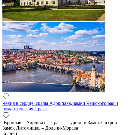
Чехия в сердце: скалы Адршпаха, замки Чешского рая и
романтическая Прага
Вроцлав – Адршпах – Прага – Турнов и Замок Сихров –
Замок Литомишль – Дольни-Морава
6 дней