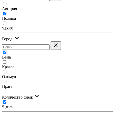
Австрия
Польша
Чехия
Город:
Вена
Краков
Оломуц
Прага
Количество дней:
5 дней