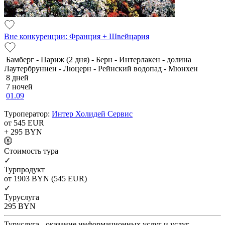
Вне конкуренции: Франция + Швейцария
Бамберг - Париж (2 дня) - Берн - Интерлакен - долина
Лаутербруннен - Люцерн - Рейнский водопад - Мюнхен
8 дней
7 ночей
01.09
Туроператор:
Интер Холидей Сервис
от 545
EUR
+ 295
BYN
Cтоимость тура
✓
Турпродукт
от 1903
BYN
(545 EUR)
✓
Туруслуга
295
BYN
Туруслуга - оказание информационных услуг и услуг