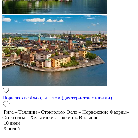
Норвежские Фьорды летом (для туристов с визами)
Рига – Таллинн - Стокгольм- Осло – Норвежские Фьорды–
Стокгольм – Хельсинки - Таллинн- Вильнюс
10 дней
9 ночей