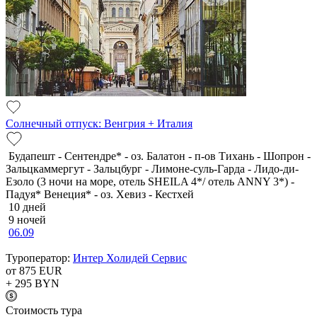
Солнечный отпуск: Венгрия + Италия
Будапешт - Сентендре* - оз. Балатон - п-ов Тихань - Шопрон -
Зальцкаммергут - Зальцбург - Лимоне-суль-Гарда - Лидо-ди-
Езоло (3 ночи на море, отель SHEILA 4*/ отель ANNY 3*) -
Падуя* Венеция* - оз. Хевиз - Кестхей
10 дней
9 ночей
06.09
Туроператор:
Интер Холидей Сервис
от 875
EUR
+ 295
BYN
Cтоимость тура