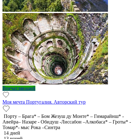
Впечатляющий
Моя мечта Португалия. Авторский тур
Порту – Брага* – Бом Жезуш ду Монте* – Гимарайнш* -
Авейра– Назаре - Обидуш -Лиссабон –Алкобаса* – Гроты* -
Томар*- мыс Рока –Синтра
14 дней
13 ночей