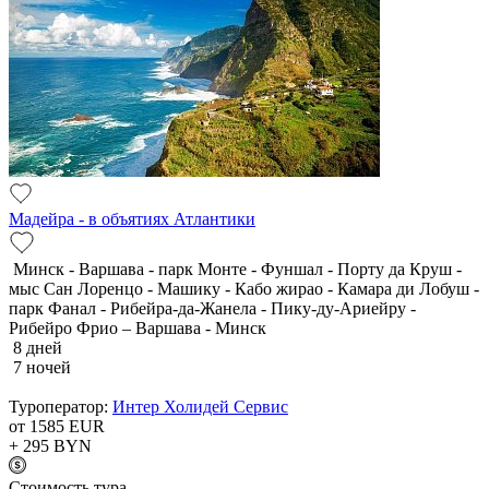
Мадейра - в объятиях Атлантики
Минск - Варшава - парк Монте - Фуншал - Порту да Круш -
мыс Сан Лоренцо - Машику - Кабо жирао - Камара ди Лобуш -
парк Фанал - Рибейра-да-Жанела - Пику-ду-Ариейру -
Рибейро Фрио – Варшава - Минск
8 дней
7 ночей
Туроператор:
Интер Холидей Сервис
от 1585
EUR
+ 295
BYN
Cтоимость тура