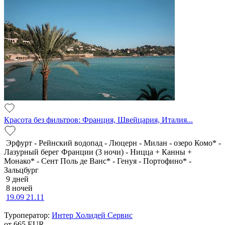
Красота без фильтров: Франция, Швейцария, Италия...
Эрфурт - Рейнский водопад - Люцерн - Милан - озеро Комо* -
Лазурный берег Франции (3 ночи) - Ницца + Канны +
Монако* - Сент Поль де Ванс* - Генуя - Портофино* -
Зальцбург
9 дней
8 ночей
19.09
21.11
Туроператор:
Интер Холидей Сервис
от 665
EUR