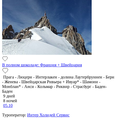
В полном шоколаде: Франция + Швейцария
Прага - Люцерн - Интерлакен - долина Лаутербруннен - Берн
- Женева - Швейцарская Ривьера + Ивуар* - Шамони -
Монблан* - Анси - Кольмар - Риквир - Страсбург - Баден-
Баден
9 дней
8 ночей
05.10
Туроператор:
Интер Холидей Сервис