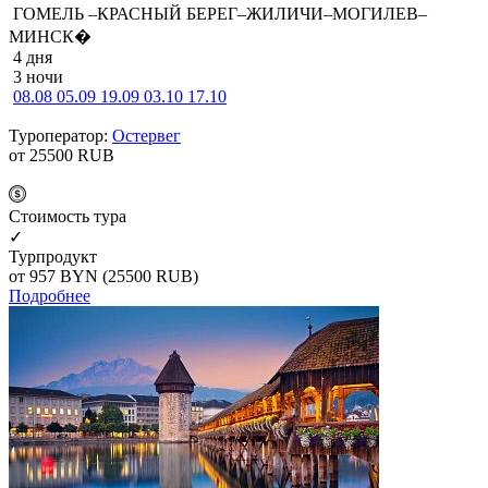
ГОМЕЛЬ –КРАСНЫЙ БЕРЕГ–ЖИЛИЧИ–МОГИЛЕВ–
МИНСК�
4 дня
3 ночи
08.08
05.09
19.09
03.10
17.10
Туроператор:
Остервег
от 25500
RUB
Cтоимость тура
✓
Турпродукт
от 957
BYN
(25500 RUB)
Подробнее