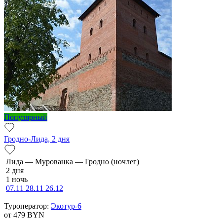
Популярный
Гродно-Лида, 2 дня
Ли­да — Мурованка — Грод­но (ночлег)
2 дня
1 ночь
07.11
28.11
26.12
Туроператор:
Экотур-6
от 479
BYN