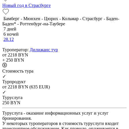
Новый год в Страсбурге
Бамберг - Мюнхен - Цюрих - Кольмар - Страсбург - Баден-
Баден* - Роттенбург-на-Таубере
7 дней
6 ночей
28.12
Туроператор:
Дилижанс тур
от 2218
BYN
+ 250
BYN
Cтоимость тура
✓
Турпродукт
от 2218
BYN
(635 EUR)
✓
Туруслуга
250
BYN
Туруслуга - оказание информационных услуг и услуг
бронирования.
У некоторых туроператоров в стоимость туруслуги входит
транспортное обслуживание. Как правило, оплачивается в