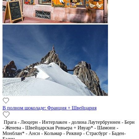
В полном шоколаде: Франция + Швейцария
Прага - Люцерн - Интерлакен - долина Лаутербруннен - Берн
- Женева - Швейцарская Ривьера + Ивуар* - Шамони -
Монблан* - Анси - Кольмар - Риквир - Страсбург - Баден-
Баден