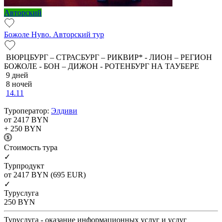
Авторский
Божоле Нуво. Авторский тур
ВЮРЦБУРГ – СТРАСБУРГ – РИКВИР* - ЛИОН – РЕГИОН
БОЖОЛЕ - БОН – ДИЖОН - РОТЕНБУРГ НА ТАУБЕРЕ
9 дней
8 ночей
14.11
Туроператор:
Элдиви
от 2417
BYN
+ 250
BYN
Cтоимость тура
✓
Турпродукт
от 2417
BYN
(695 EUR)
✓
Туруслуга
250
BYN
Туруслуга - оказание информационных услуг и услуг