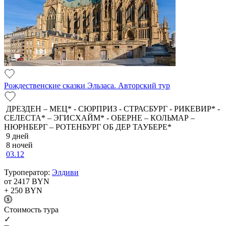
Рождественские сказки Эльзаса. Авторский тур
ДРЕЗДЕН – МЕЦ* - СЮРПРИЗ - СТРАСБУРГ - РИКЕВИР* -
СЕЛЕСТА* – ЭГИСХАЙМ* - ОБЕРНЕ – КОЛЬМАР –
НЮРНБЕРГ – РОТЕНБУРГ ОБ ДЕР ТАУБЕРЕ*
9 дней
8 ночей
03.12
Туроператор:
Элдиви
от 2417
BYN
+ 250
BYN
Cтоимость тура
✓