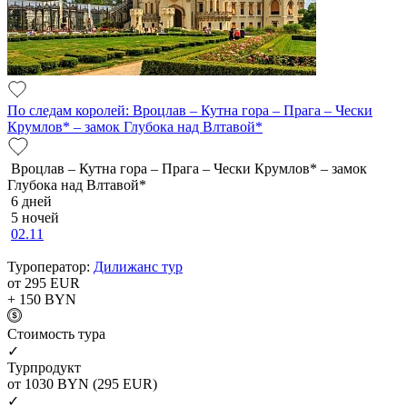
По следам королей: Вроцлав – Кутна гора – Прага – Чески
Крумлов* – замок Глубока над Влтавой*
Вроцлав – Кутна гора – Прага – Чески Крумлов* – замок
Глубока над Влтавой*
6 дней
5 ночей
02.11
Туроператор:
Дилижанс тур
от 295
EUR
+ 150
BYN
Cтоимость тура
✓
Турпродукт
от 1030
BYN
(295 EUR)
✓