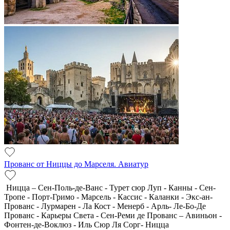
Прованс от Ниццы до Марселя. Авиатур
Ницца – Сен-Поль-де-Ванс - Турет сюр Луп - Канны - Сен-
Тропе - Порт-Гримо - Марсель - Кассис - Каланки - Экс-ан-
Прованс - Лурмарен - Ла Кост - Менерб - Арль- Ле-Бо-Де
Прованс - Карьеры Света - Сен-Реми де Прованс – Авиньон -
Фонтен-де-Воклюз - Иль Сюр Ля Сорг- Ницца