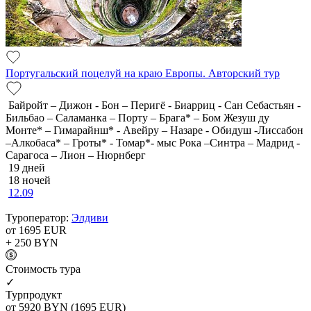
Португальский поцелуй на краю Европы. Авторский тур
Байройт – Дижон - Бон – Перигё - Биарриц - Сан Себастьян -
Бильбао – Саламанка – Порту – Брага* – Бом Жезуш ду
Монте* – Гимарайнш* - Авейру – Назаре - Обидуш -Лиссабон
–Алкобаса* – Гроты* - Томар*- мыс Рока –Синтра – Мадрид -
Сарагоса – Лион – Нюрнберг
19 дней
18 ночей
12.09
Туроператор:
Элдиви
от 1695
EUR
+ 250
BYN
Cтоимость тура
✓
Турпродукт
от 5920
BYN
(1695 EUR)