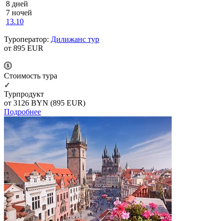
8 дней
7 ночей
13.10
Туроператор:
Дилижанс тур
от 895
EUR
Cтоимость тура
✓
Турпродукт
от 3126
BYN
(895 EUR)
Подробнее