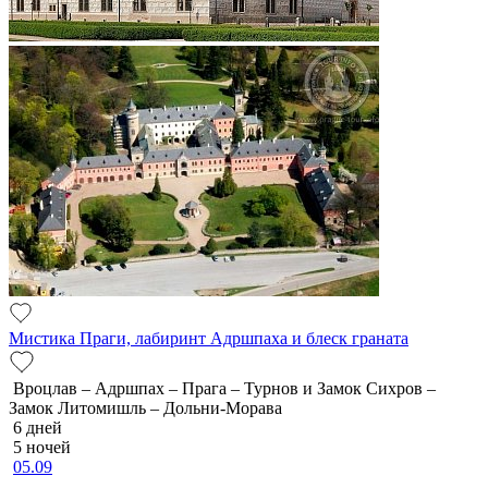
Мистика Праги, лабиринт Адршпаха и блеск граната
Вроцлав – Адршпах – Прага – Турнов и Замок Сихров –
Замок Литомишль – Дольни-Морава
6 дней
5 ночей
05.09