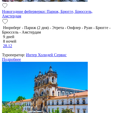
Новогодние фейерверки: Париж, Брюгге, Брюссель,
Амстердам
Нюрнберг - Париж (2 дня) - Этрета - Онфлер - Руан - Брюгге -
Брюссель - Амстердам
9 дней
8 ночей
28.12
Туроператор:
Интер Холидей Сервис
Подробнее