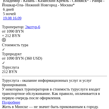
Владимир - Казань - Казанский Кремль - Свияжск* - Раифа -
Йошкар-Ола- Нижний Новгород - Москва*
6 дней
5 ночей
19.08
16.09
Туроператор:
Экотур-6
от 1090
BYN
+ 212
BYN
Cтоимость тура
✓
Турпродукт
от 1090
BYN
(360 USD)
✓
Туруслуга
212
BYN
Туруслуга - оказание информационных услуг и услуг
бронирования.
У некоторых туроператоров в стоимость туруслуги входит
транспортное обслуживание. Как правило, оплачивается в
первую очередь после оформления.
Подробнее
Жить в Минске — не значит быть прикованным к городу.