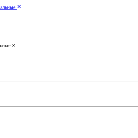
альные
ьные