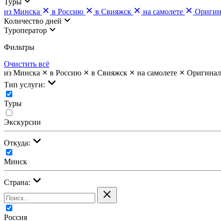
Туры
из Минска
в Россию
в Свияжск
на самолете
Оригин
Количество дней
Туроператор
Фильтры
Очистить всё
из Минска
в Россию
в Свияжск
на самолете
Оригинал
Тип услуги:
Туры
Экскурсии
Откуда:
Минск
Страна:
Россия