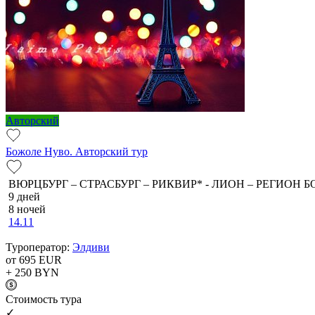
Авторский
Божоле Нуво. Авторский тур
ВЮРЦБУРГ – СТРАСБУРГ – РИКВИР* - ЛИОН – РЕГИОН Б
9 дней
8 ночей
14.11
Туроператор:
Элдиви
от 695
EUR
+ 250
BYN
Cтоимость тура
✓