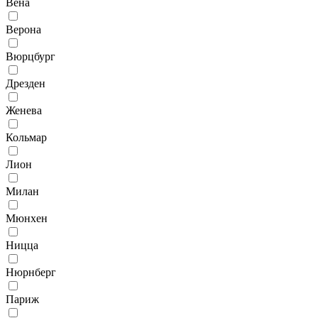
Вена
Верона
Вюрцбург
Дрезден
Женева
Кольмар
Лион
Милан
Мюнхен
Ницца
Нюрнберг
Париж