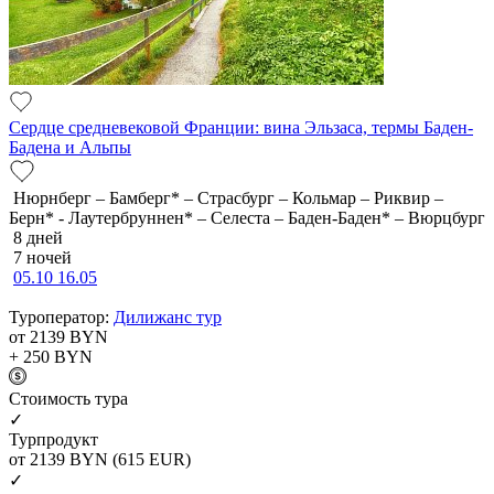
Сердце средневековой Франции: вина Эльзаса, термы Баден-
Бадена и Альпы
Нюрнберг – Бамберг* – Страсбург – Кольмар – Риквир –
Берн* - Лаутербруннен* – Селеста – Баден-Баден* – Вюрцбург
8 дней
7 ночей
05.10
16.05
Туроператор:
Дилижанс тур
от 2139
BYN
+ 250
BYN
Cтоимость тура
✓
Турпродукт
от 2139
BYN
(615 EUR)
✓