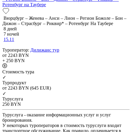
Ротенбург на Таубере
Вюрцбург – Женева – Анси – Лион – Регион Божоле – Бон –
Дижон – Страсбург – Риквир* – Ротенбург На Таубере
8 дней
7 ночей
15.11
Туроператор:
Дилижанс тур
от 2243
BYN
+ 250
BYN
Cтоимость тура
✓
Турпродукт
от 2243
BYN
(645 EUR)
✓
Туруслуга
250
BYN
Туруслуга - оказание информационных услуг и услуг
бронирования.
У некоторых туроператоров в стоимость туруслуги входит
транспортное обслуживание. Как правило, оплачивается в