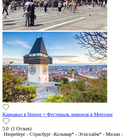
Карнавал в Ницце + Фестиваль лимонов в Ментоне
5.0
(1 Отзыв)
Нюрнберг - Страсбург -Кольмар* - Эгисхайм* - Милан -