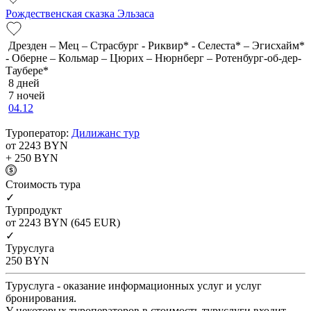
Рождественская сказка Эльзаса
Дрезден – Мец – Страсбург - Риквир* - Селеста* – Эгисхайм*
- Оберне – Кольмар – Цюрих – Нюрнберг – Ротенбург-об-дер-
Таубере*
8 дней
7 ночей
04.12
Туроператор:
Дилижанс тур
от 2243
BYN
+ 250
BYN
Cтоимость тура
✓
Турпродукт
от 2243
BYN
(645 EUR)
✓
Туруслуга
250
BYN
Туруслуга - оказание информационных услуг и услуг
бронирования.
У некоторых туроператоров в стоимость туруслуги входит