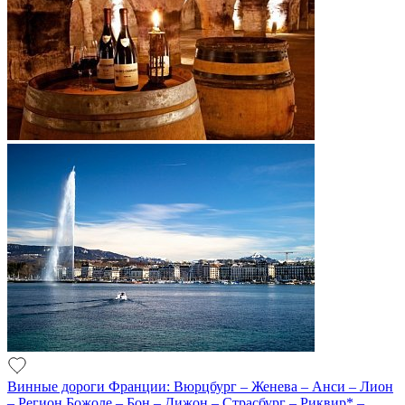
Винные дороги Франции: Вюрцбург – Женева – Анси – Лион
– Регион Божоле – Бон – Дижон – Страсбург – Риквир* –