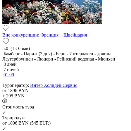
Вне конкуренции: Франция + Швейцария
5.0
(1 Отзыв)
Бамберг - Париж (2 дня) - Берн - Интерлакен - долина
Лаутербруннен - Люцерн - Рейнский водопад - Мюнхен
8 дней
7 ночей
01.09
Туроператор:
Интер Холидей Сервис
от 1896
BYN
+ 295
BYN
Cтоимость тура
✓
Турпродукт
от 1896
BYN
(545 EUR)
✓