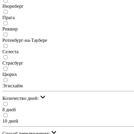
Нюрнберг
Прага
Риквир
Ротенбург-на-Таубере
Селеста
Страсбург
Цюрих
Эгисхайм
Количество дней:
8 дней
10 дней
Cпособ передвижения: