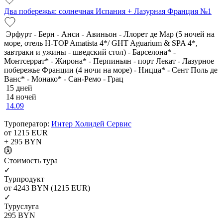
Два побережья: солнечная Испания + Лазурная Франция №1
Эрфурт - Берн - Анси - Авиньон - Ллорет де Мар (5 ночей на
море, отель H-TOP Amatista 4*/ GHT Aguarium & SPA 4*,
завтраки и ужины - шведский стол) - Барселона* -
Монтсеррат* - Жирона* - Перпиньян - порт Лекат - Лазурное
побережье Франции (4 ночи на море) - Ницца* - Сент Поль де
Ванс* - Монако* - Сан-Ремо - Грац
15 дней
14 ночей
14.09
Туроператор:
Интер Холидей Сервис
от 1215
EUR
+ 295
BYN
Cтоимость тура
✓
Турпродукт
от 4243
BYN
(1215 EUR)
✓
Туруслуга
295
BYN