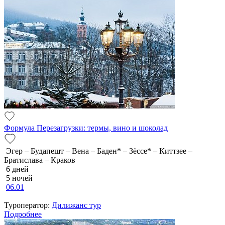
Формула Перезагрузки: термы, вино и шоколад
Эгер – Будапешт – Вена – Баден* – Зёссе* – Киттзее –
Братислава – Краков
6 дней
5 ночей
06.01
Туроператор:
Дилижанс тур
Подробнее