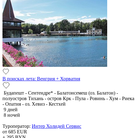
В поисках лета: Венгрия + Хорватия
Будапешт - Сентендре* - Балатонсемеш (оз. Балатон) -
полуостров Тихань - остров Крк - Пула - Ровинь - Хум - Риека
- Опатия - оз. Хевиз - Кестхей
9 дней
8 ночей
Туроператор:
Интер Холидей Сервис
от 685
EUR
+ 295
BYN