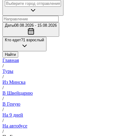
Даты
08.08.2026 - 15.08.2026
Кто едет?
1 взрослый
Найти
Главная
/
Туры
/
Из Минска
/
В Швейцарию
/
В Геную
/
На 9 дней
/
На автобусе
/