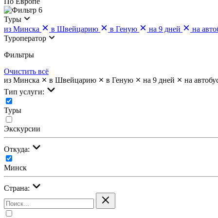
По Европе
6
Туры
из Минска
в Швейцарию
в Геную
на 9 дней
на авто
Туроператор
Фильтры
Очистить всё
из Минска
в Швейцарию
в Геную
на 9 дней
на автобу
Тип услуги:
Туры
Экскурсии
Откуда:
Минск
Страна: