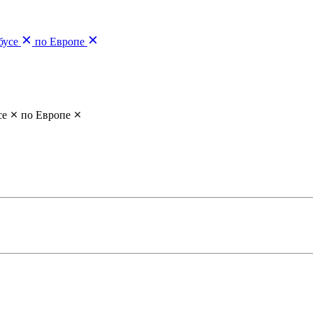
бусе
по Европе
се
по Европе