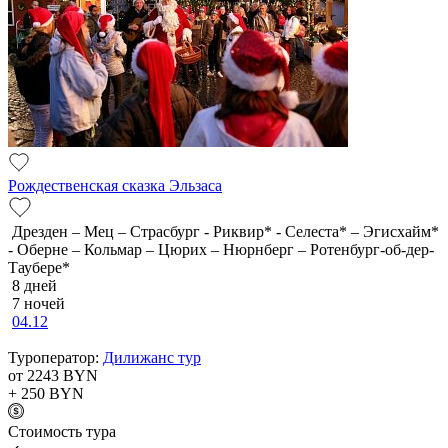
Рождественская сказка Эльзаса
Дрезден – Мец – Страсбург - Риквир* - Селеста* – Эгисхайм*
- Оберне – Кольмар – Цюрих – Нюрнберг – Ротенбург-об-дер-
Таубере*
8 дней
7 ночей
04.12
Туроператор:
Дилижанс тур
от 2243
BYN
+ 250
BYN
Cтоимость тура