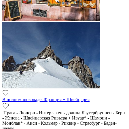
В полном шоколаде: Франция + Швейцария
Прага - Люцерн - Интерлакен - долина Лаутербруннен - Берн
- Женева - Швейцарская Ривьера + Ивуар* - Шамони -
Монблан* - Анси - Кольмар - Риквир - Страсбург - Баден-
Баден