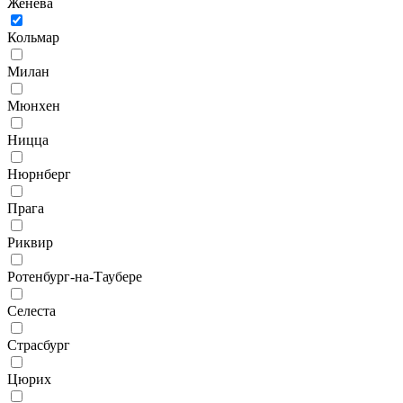
Женева
Кольмар
Милан
Мюнхен
Ницца
Нюрнберг
Прага
Риквир
Ротенбург-на-Таубере
Селеста
Страсбург
Цюрих