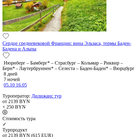
Сердце средневековой Франции: вина Эльзаса, термы Баден-
Бадена и Альпы
Нюрнберг – Бамберг* – Страсбург – Кольмар – Риквир –
Берн* - Лаутербруннен* – Селеста – Баден-Баден* – Вюрцбург
8 дней
7 ночей
05.10
16.05
Туроператор:
Дилижанс тур
от 2139
BYN
+ 250
BYN
Cтоимость тура
✓
Турпродукт
от 2139
BYN
(615 EUR)