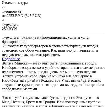
Cтоимость тура
✓
Турпродукт
от 2253
BYN
(645 EUR)
✓
Туруслуга
250
BYN
Туруслуга - оказание информационных услуг и услуг
бронирования.
У некоторых туроператоров в стоимость туруслуги входит
транспортное обслуживание. Как правило, оплачивается в
первую очередь после оформления.
Подробнее
Жить в Минске — не значит быть прикованным к городу.
Наоборот: отсюда легко и удобно отправляться в самые разные
путешествия — хоть на один день, хоть на целую неделю.
Хотите устроить себе Туры из Минска в Швейцарию в
Нюрнберг на 8 дней на Рождество? У нас вы найдёте только
актуальные туры с реальными датами выезда, точной ценой и
свободными местами.
Это могут быть уютные автобусные туры по Беларуси — в
Мир, Несвиж, Брест или Гродно. Или полноценные путёвки
за границу: на море, в горы, в Европу — всё с выездом прямо