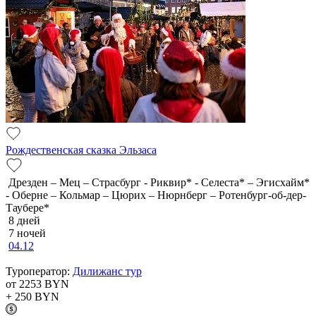
Рождественская сказка Эльзаса
Дрезден – Мец – Страсбург - Риквир* - Селеста* – Эгисхайм*
- Оберне – Кольмар – Цюрих – Нюрнберг – Ротенбург-об-дер-
Таубере*
8 дней
7 ночей
04.12
Туроператор:
Дилижанс тур
от 2253
BYN
+ 250
BYN