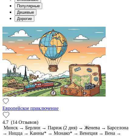
Популярные
Дешевые
Дорогие
Европейское приключение
4.7
(14 Отзывов)
Минск → Берлин → Париж (2 дня) → Женева → Барселона
→ Ницца → Канны* → Монако* → Венеция → Вена →