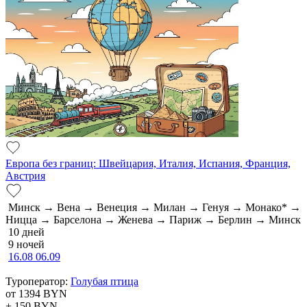
Европа без границ: Швейцария, Италия, Испания, Франция,
Австрия
Минск → Вена → Венеция → Милан → Генуя → Монако* →
Ницца → Барселона → Женева → Париж → Берлин → Минск
10 дней
9 ночей
16.08
06.09
Туроператор:
Голубая птица
от 1394
BYN
+ 150
BYN