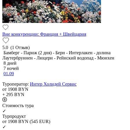
Вне конкуренции: Франция + Швейцария
5.0
(1 Отзыв)
Бамберг - Париж (2 дня) - Берн - Интерлакен - долина
Лаутербруннен - Люцерн - Рейнский водопад - Мюнхен
8 дней
7 ночей
01.09
Туроператор:
Интер Холидей Сервис
от 1908
BYN
+ 295
BYN
Cтоимость тура
✓
Турпродукт
от 1908
BYN
(545 EUR)
✓