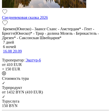
Средневековая сказка 2026
Бремен(Юнеско) - Заансе Сханс - Амстердам* - Гент -
Брюгге(Юнеско)* - Трир - долина Мозель - Бернкастель -
Дрезен* - Саксонская Швейцария*
7 дней
6 ночей
16.08
20.09
Туроператор:
Экотур-6
от 410
EUR
+ 150
EUR
Cтоимость тура
✓
Турпродукт
от 1432
BYN
(410 EUR)
✓
Туруслуга
150
BYN