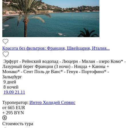
Красота без фильтров: Франция, Швейцария, Италия...
Эрфурт - Рейнский водопад - Люцерн - Милан - озеро Комо* -
Лазурный берег Франции (3 ночи) - Ницца + Канны +
Монако* - Сент Поль де Ванс* - Генуя - Портофино* -
Зальцбург
9 дней
8 ночей
19.09
21.11
Туроператор:
Интер Холидей Сервис
от 665
EUR
+ 295
BYN
Cтоимость тура