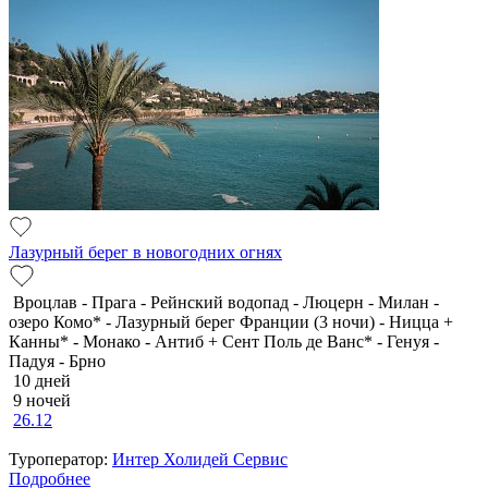
Лазурный берег в новогодних огнях
Вроцлав - Прага - Рейнский водопад - Люцерн - Милан -
озеро Комо* - Лазурный берег Франции (3 ночи) - Ницца +
Канны* - Монако - Антиб + Сент Поль де Ванс* - Генуя -
Падуя - Брно
10 дней
9 ночей
26.12
Туроператор:
Интер Холидей Сервис
Подробнее