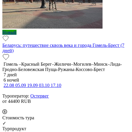
Новый
Беларусь: путешествие сквозь века и города Гомель-Брест (7
дней)
Гомель –Красный Берег–Жиличи–Могилев–Минск–Лида-
Гродно-Беловежская Пуща-Ружаны-Коссово-Брест
7 дней
6 ночей
22.08
05.09
19.09
03.10
17.10
Туроператор:
Остервег
от 44400
RUB
Cтоимость тура
✓
Турпродукт