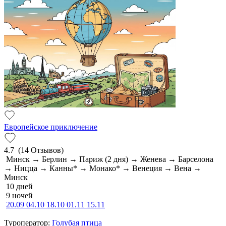
Европейское приключение
4.7
(14 Отзывов)
Минск → Берлин → Париж (2 дня) → Женева → Барселона
→ Ницца → Канны* → Монако* → Венеция → Вена →
Минск
10 дней
9 ночей
20.09
04.10
18.10
01.11
15.11
Туроператор:
Голубая птица